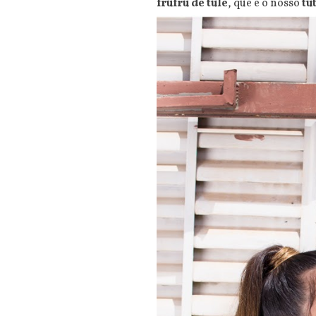
frufru de tule
, que é o nosso
tu