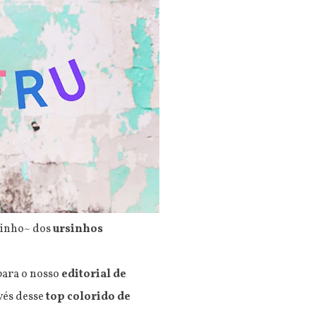
xinho~ dos
ursinhos
 para o nosso
editorial de
avés desse
top colorido de