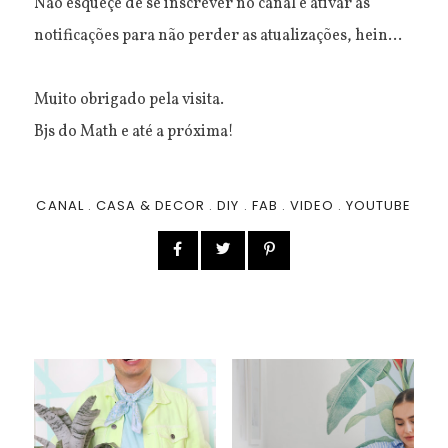
Não esqueçe de se inscrever no canal e ativar as
notificações para não perder as atualizações, hein...
Muito obrigado pela visita.
Bjs do Math e até a próxima!
CANAL
.
CASA & DECOR
.
DIY
.
FAB
.
VIDEO
.
YOUTUBE