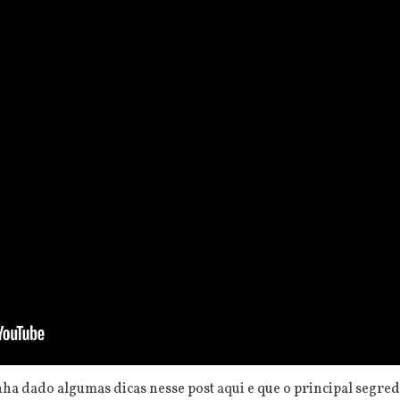
inha dado algumas dicas nesse post
aqui
e que o principal segre