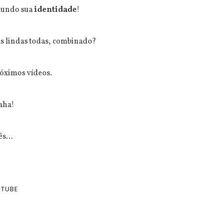
 mundo sua
identidade
!
s lindas todas, combinado?
óximos vídeos.
aha!
s...
TUBE