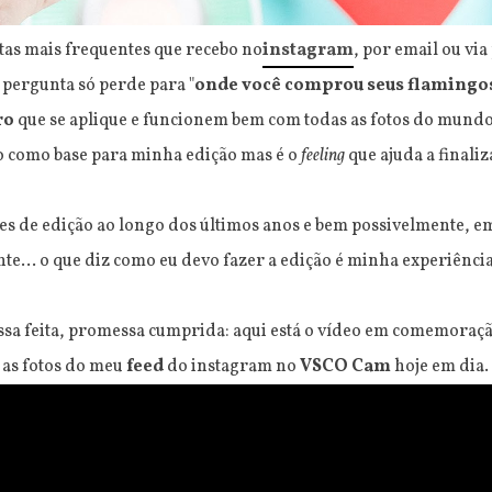
as mais frequentes que recebo no
instagram
, por email ou via
a pergunta só perde para "
onde você comprou seus flamingo
ro
que se aplique e funcionem bem com todas as fotos do mund
ro como base para minha edição mas é o
feeling
que ajuda a finaliz
entes de edição ao longo dos últimos anos e bem possivelmente, 
nte... o que diz como eu devo fazer a edição é minha experiênci
a feita, promessa cumprida: aqui está o vídeo em comemoração
 as fotos do meu
feed
do instagram no
VSCO Cam
hoje em dia.