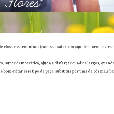
e clássicos femininos (camisa e saia) com aquele charme extr
eto, super democrática, ajuda a disfarçar quadris largos, quan
 é bom evitar esse tipo de peça; substitua por uma de cós mais ba