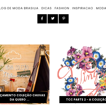
LOG DE MODA BRASILIA
.
DICAS
.
FASHION
.
INSPIRACAO
.
MOD
NÇAMENTO COLEÇÃO CHUVAS
DA QUERO ...
TCC PARTE 2 - A COLEÇÃ