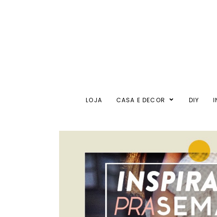
LOJA
CASA E DECOR
DIY
I