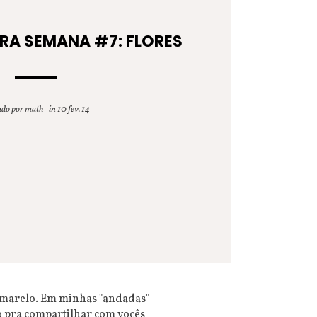
RA SEMANA #7: FLORES
ado por
math
10 fev. 14
 amarelo. Em minhas "andadas"
o pra compartilhar com vocês