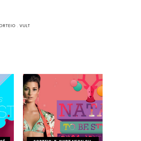
ORTEIO
.
VULT