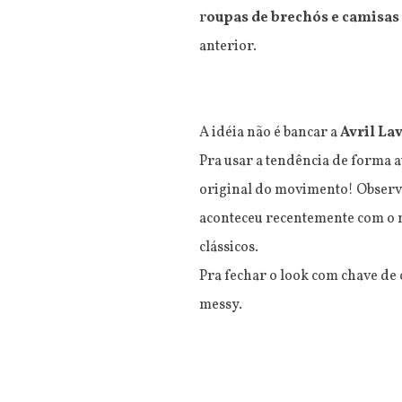
r
oupas de brechós e camisas 
anterior.
A idéia não é bancar a
Avril La
Pra usar a tendência de forma a
original do movimento! Observ
aconteceu recentemente com o m
clássicos.
Pra fechar o look com chave de 
messy.