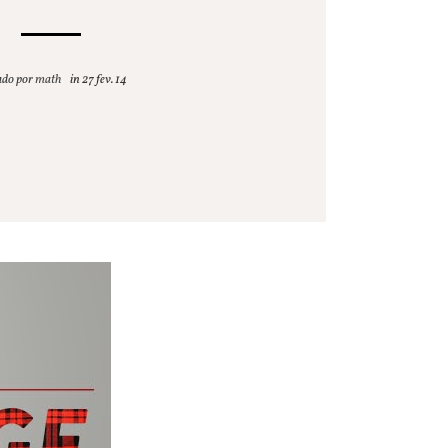
ado por
math
27 fev. 14