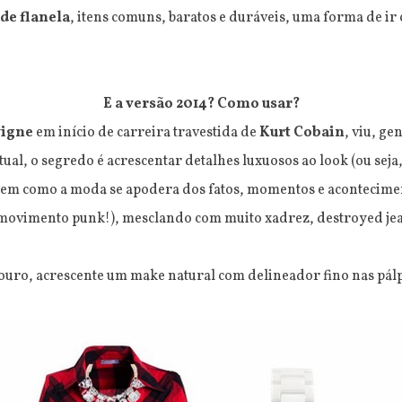
de flanela
, itens comuns, baratos e duráveis, uma forma de ir
E a versão 2014? Como usar?
vigne
em início de carreira travestida de
Kurt Cobain
, viu, ge
tual, o segredo é acrescentar detalhes luxuosos ao look (ou se
em como a moda se apodera dos fatos, momentos e acontecime
ovimento punk!), mesclando com muito xadrez, destroyed jeans,
ouro, acrescente um make natural com delineador fino nas pálpe