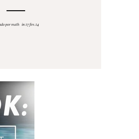
ado por
math
17 fev. 14