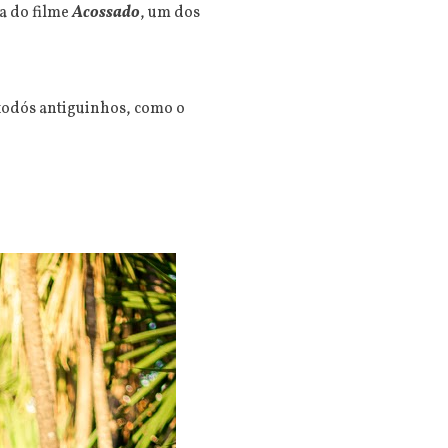
na do filme
Acossado
, um dos
xodós antiguinhos, como o