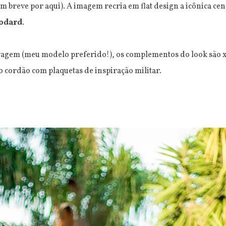
m breve por aqui). A imagem recria em flat design a icônica ce
Godard
.
avagem (meu modelo preferido!), os complementos do look são 
o cordão com plaquetas de inspiração militar.