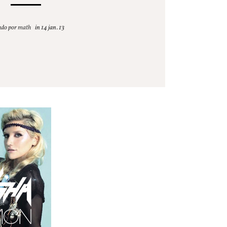
ado por
math
14 jan. 13