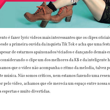
to é fazer lyric videos mais interessantes que os clipes oficiai
desde a primeira ouvida da inquieta Tik Tok e acha que uma fest
(apesar de estarmos apaixonados/viciados e dançando demais ess
 considerando o clipe um dos melhores da K$ e da inteligente h
achamos que o vídeo não acompanha o ritmo da melodia, talvez 
te música. Não somos críticos, nem estamos fazendo uma resenh
pelo vídeo, achamos que ele merecia um espaço entre nossa se
 espertas e muito divertidas.