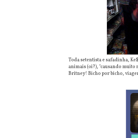
Toda setentista e safadinha, K
animais (oi?), "causando muito
Britney! Bicho por bicho, viag