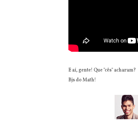
E aí, gente! Que "cês" acharam?
Bjs do Math!