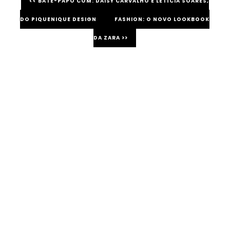
<< BATE-PAPO COM: DAISY CARVALHO E LETÍCIA SOARES,
DO PIQUENIQUE DESIGN
FASHION: O NOVO LOOKBOOK
DA ZARA >>