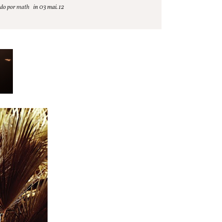
ado por
math
03 mai. 12